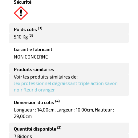
Sécurité
elle
(3)
Poids colis
(3)
5,10 Kg
Garantie fabricant
NON CONCERNE
r
Produits similaires
Voir les produits similaires de :
Jex professionnel dégraissant triple action savon
noir fleur d oranger
it
tien
(4)
Dimension du colis
ne
Longueur : 14,00cm
Largeur : 10,00cm
Hauteur :
29,00cm
(2)
Quantité disponible
7 Bidons
r