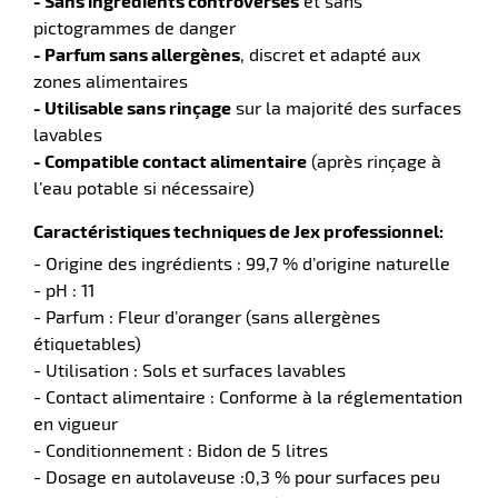
- Sans ingrédients controversés
et sans
pictogrammes de danger
tien
- Parfum sans allergènes
, discret et adapté aux
aire
zones alimentaires
- Utilisable sans rinçage
sur la majorité des surfaces
lavables
- Compatible contact alimentaire
(après rinçage à
l’eau potable si nécessaire)
r
Caractéristiques techniques de Jex professionnel:
- Origine des ingrédients : 99,7 % d’origine naturelle
- pH : 11
tien
- Parfum : Fleur d’oranger (sans allergènes
étiquetables)
ce
- Utilisation : Sols et surfaces lavables
- Contact alimentaire : Conforme à la réglementation
en vigueur
- Conditionnement : Bidon de 5 litres
r
- Dosage en autolaveuse :0,3 % pour surfaces peu