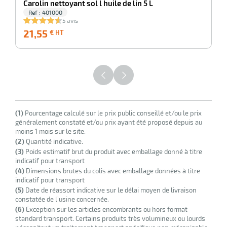
Carolin nettoyant sol l huile de lin 5 L
Ref : 401000
5 avis
21,55
21,55
€ HT
€
HT
r
(1)
Pourcentage calculé sur le prix public conseillé et/ou le prix
généralement constaté et/ou prix ayant été proposé depuis au
moins 1 mois sur le site.
(2)
Quantité indicative.
ction
(3)
Poids estimatif brut du produit avec emballage donné à titre
duelle
indicatif pour transport
ments
(4)
Dimensions brutes du colis avec emballage données à titre
ssures
indicatif pour transport
(5)
Date de réassort indicative sur le délai moyen de livraison
constatée de l’usine concernée.
(6)
Exception sur les articles encombrants ou hors format
standard transport. Certains produits très volumineux ou lourds