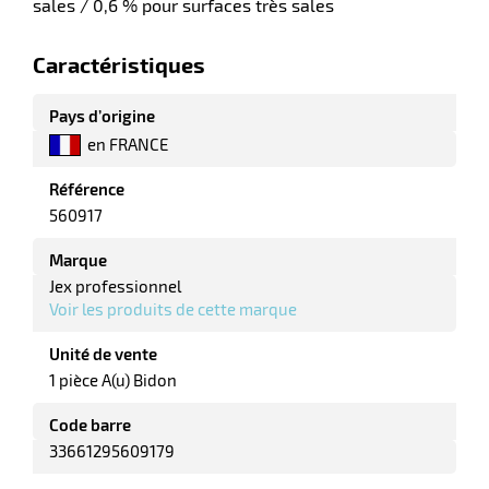
sales / 0,6 % pour surfaces très sales
tes
Caractéristiques
bles
Pays d’origine
en FRANCE
r
Référence
560917
ge
Marque
Jex professionnel
Voir les produits de cette marque
Unité de vente
1 pièce A(u) Bidon
r
Code barre
33661295609179
ge