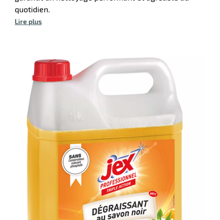
ssionnel
quotidien.
fection
Lire plus
r
orisants