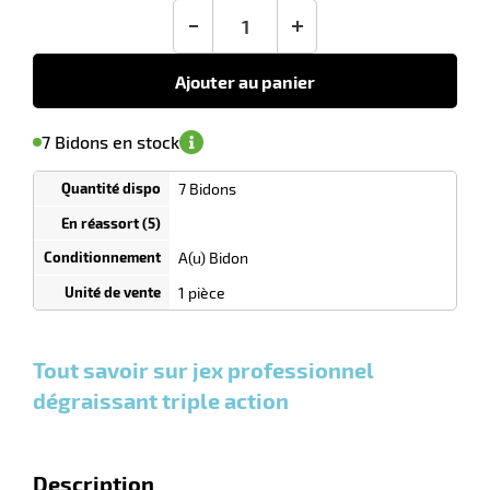
en sus
tien
(1)
conseillé
-
+
14,90
€
uet
HT
Ajouter au panier
'avertir de
le
sa
Minimum
7 Bidons en stock
isponibilité
(5)
de
commande
1
7 Bidons
Tarif
Bidons
dégressif
selon
quantité
A(u) Bidon
r
0
0
0,00
0,00
1
14,90
1 pièce
Bidons
Bidons
Bidon
€ HT
€ HT
€ HT
et
et
et
tien
plus :
plus :
plus :
Tout savoir sur jex professionnel
dégraissant triple action
Description