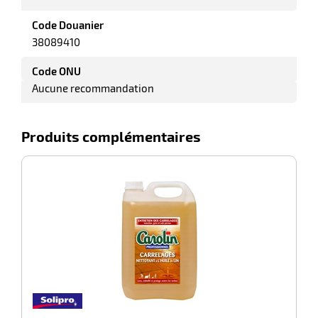
Code Douanier
38089410
it
tien
Code ONU
ule
Aucune recommandation
r
Produits complémentaires
it
ne
-100%
r
n
fectant