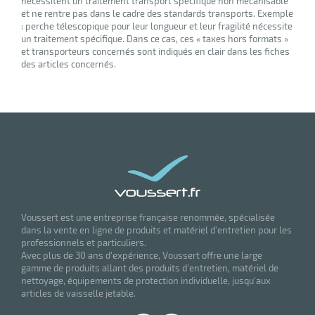
nécessitent un traitement transport spécifique non mécanisable
et ne rentre pas dans le cadre des standards transports. Exemple
: perche télescopique pour leur longueur et leur fragilité nécessite
un traitement spécifique. Dans ce cas, ces « taxes hors formats »
et transporteurs concernés sont indiqués en clair dans les fiches
des articles concernés.
Voussert est une entreprise française renommée, spécialisée
dans la vente en ligne de produits et matériel d'entretien pour les
professionnels et particuliers.
Avec plus de 30 ans d'expérience, Voussert offre une large
gamme de produits allant des produits d'entretien, matériel de
nettoyage, équipements de protection individuelle, jusqu'aux
articles de vaisselle jetable.