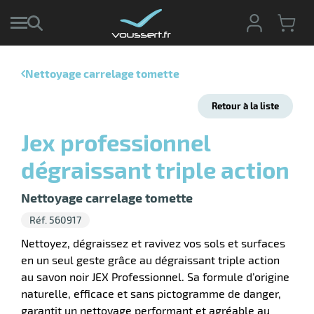
Nettoyage carrelage tomette
r
Retour à la liste
r
cte
Jex professionnel
ets
r
dégraissant triple action
yage
if
age
elle
Nettoyage carrelage tomette
r
le
iel
Réf. 560917
oyage
r
Nettoyez, dégraissez et ravivez vos sols et surfaces
erie
pement
en un seul geste grâce au dégraissant triple action
ot
au savon noir JEX Professionnel. Sa formule d’origine
x
r
ène
naturelle, efficace et sans pictogramme de danger,
its
agement
retien
garantit un nettoyage performant et agréable au